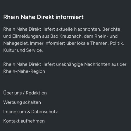
k
t
i
o
Rhein Nahe Direkt informiert
n
&
M
Rhein Nahe Direkt liefert aktuelle Nachrichten, Berichte
o
d
und Eilmeldungen aus Bad Kreuznach, dem Rhein- und
e
Nahegebiet. Immer informiert über lokale Themen, Politik,
r
a
Kultur und Service.
t
i
o
Rhein Nahe Direkt liefert unabhängige Nachrichten aus der
n
(
Rhein-Nahe-Region
m
/
w
/
d
Über uns / Redaktion
)
Werbung schalten
Impressum & Datenschutz
Kontakt aufnehmen