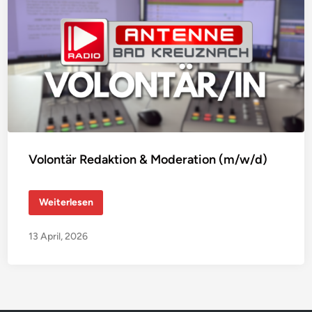
Volontär Redaktion & Moderation (m/w/d)
V
Weiterlesen
o
l
o
13 April, 2026
n
t
ä
r
R
e
d
a