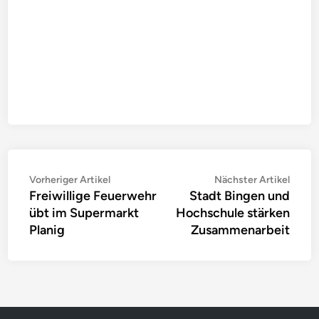
Beitragsnavigation
Vorheriger
Nächs
Vorheriger Artikel
Nächster Artikel
Freiwillige Feuerwehr
Stadt Bingen und
Artikel:
Artike
übt im Supermarkt
Hochschule stärken
Planig
Zusammenarbeit