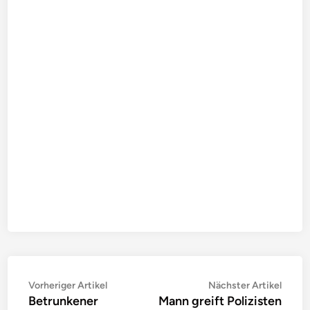
Beitragsnavigation
Vorheriger
Nächs
Vorheriger Artikel
Nächster Artikel
Betrunkener
Mann greift Polizisten
Artikel:
Artike