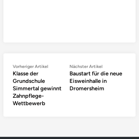
Beitragsnavigation
Vorheriger
Nächster
Vorheriger Artikel
Nächster Artikel
Klasse der
Baustart für die neue
Artikel:
Artikel:
Grundschule
Eisweinhalle in
Simmertal gewinnt
Dromersheim
Zahnpflege-
Wettbewerb