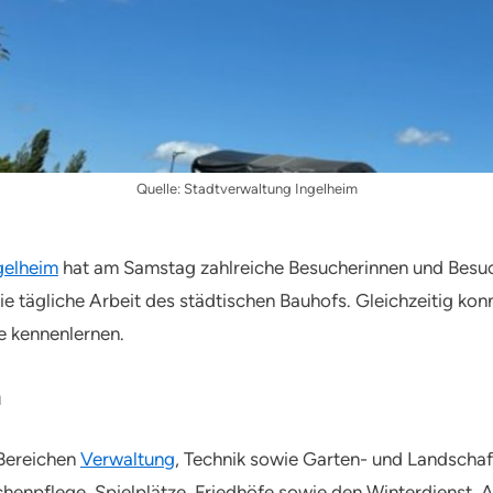
Quelle: Stadtverwaltung Ingelheim
gelheim
hat am Samstag zahlreiche Besucherinnen und Besu
 die tägliche Arbeit des städtischen Bauhofs. Gleichzeitig k
e kennenlernen.
n
 Bereichen
Verwaltung
, Technik sowie Garten- und Landschaf
henpflege, Spielplätze, Friedhöfe sowie den Winterdienst. 