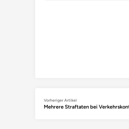
Beitragsnavigation
Vorheriger
Vorheriger Artikel
Mehrere Straftaten bei Verkehrskont
Artikel: