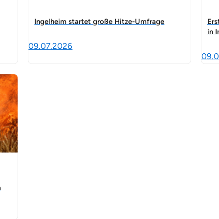
Ingelheim startet große Hitze-Umfrage
Ers
in 
09.07.2026
09.0
m