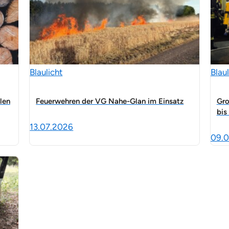
Blaulicht
Blaul
len
Feuerwehren der VG Nahe-Glan im Einsatz
Gro
bis
13.07.2026
09.0