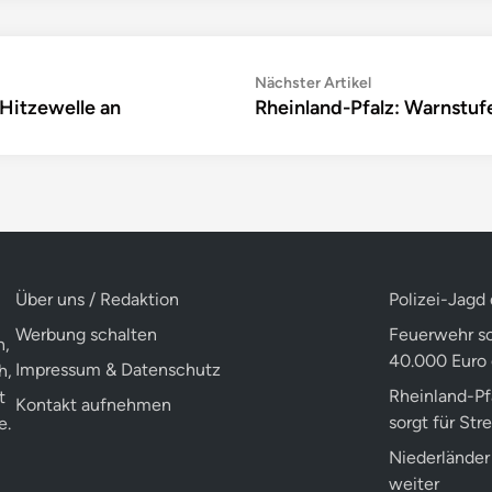
Nächster
Nächster Artikel
 Hitzewelle an
Rheinland-Pfalz: Warnstu
Artikel:
Über uns / Redaktion
Polizei-Jagd
Werbung schalten
Feuerwehr sc
n,
40.000 Euro 
Impressum & Datenschutz
h,
Rheinland-Pf
t
Kontakt aufnehmen
sorgt für Stre
e.
Niederlände
weiter