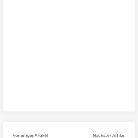
Beitragsnavigation
Vorheriger
Nächs
Vorheriger Artikel
Nächster Artikel