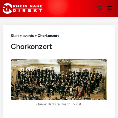
Hau
Suche
öffnen
Start
»
events
»
Chorkonzert
Chorkonzert
Quelle: Bad Kreuznach Tourist