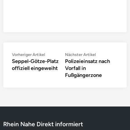
Beitragsnavigation
Vorheriger
Nächster
Vorheriger Artikel
Nächster Artikel
Seppel-Götze-Platz
Polizeieinsatz nach
Artikel:
Artikel:
offiziell eingeweiht
Vorfall in
Fußgängerzone
Rhein Nahe Direkt informiert