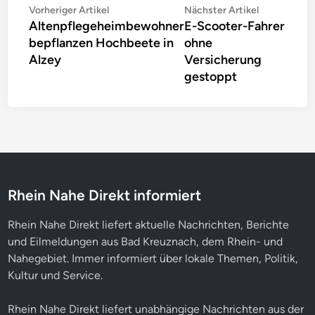
Beitragsnavigation
Vorheriger
Nächster
Vorheriger Artikel
Nächster Artikel
Altenpflegeheimbewohner
E-Scooter-Fahrer
Artikel:
Artikel:
bepflanzen Hochbeete in
ohne
Alzey
Versicherung
gestoppt
Rhein Nahe Direkt informiert
Rhein Nahe Direkt liefert aktuelle Nachrichten, Berichte
und Eilmeldungen aus Bad Kreuznach, dem Rhein- und
Nahegebiet. Immer informiert über lokale Themen, Politik,
Kultur und Service.
Rhein Nahe Direkt liefert unabhängige Nachrichten aus der