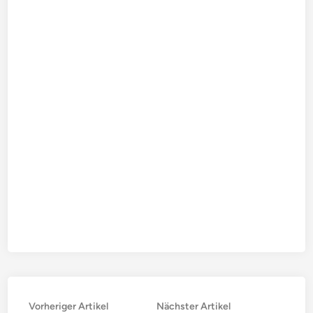
Beitragsnavigation
Vorheriger
Nächster
Vorheriger Artikel
Nächster Artikel