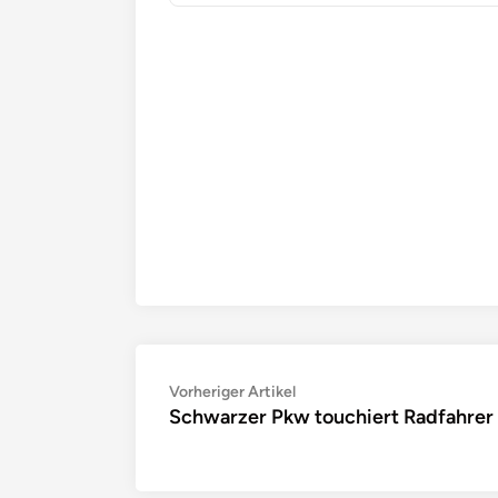
Beitragsnavigation
Vorheriger
Vorheriger Artikel
Schwarzer Pkw touchiert Radfahrer
Artikel: