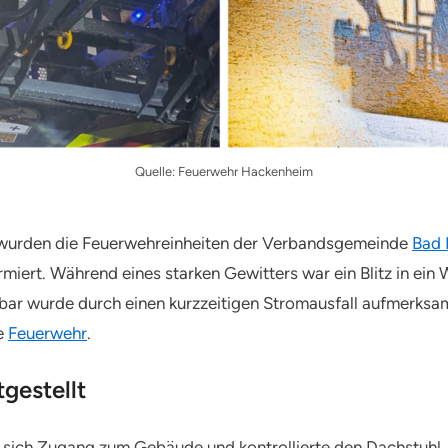
Quelle: Feuerwehr Hackenheim
wurden die Feuerwehreinheiten der Verbandsgemeinde
Bad 
miert. Während eines starken Gewitters war ein Blitz in e
ar wurde durch einen kurzzeitigen Stromausfall aufmerksam
e
Feuerwehr
.
gestellt
sich Zugang zum Gebäude und kontrollierte den Dachstuhl. 