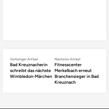
Beitragsnavigation
Vorheriger
Nächster
Vorheriger Artikel
Nächster Artikel
Bad Kreuznacherin
Fitnesscenter
Artikel:
Artikel:
schreibt das nächste
Merkelbach erneut
Wimbledon-Märchen
Branchensieger in Bad
Kreuznach