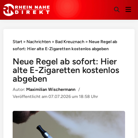
Hau
Suche
öffnen
Start
»
Nachrichten
»
Bad Kreuznach
»
Neue Regel ab
sofort: Hier alte E-Zigaretten kostenlos abgeben
Neue Regel ab sofort: Hier
alte E-Zigaretten kostenlos
abgeben
Autor:
Maximilian Wischermann
/
Veröffentlicht am
07.07.2026 um 18:58 Uhr