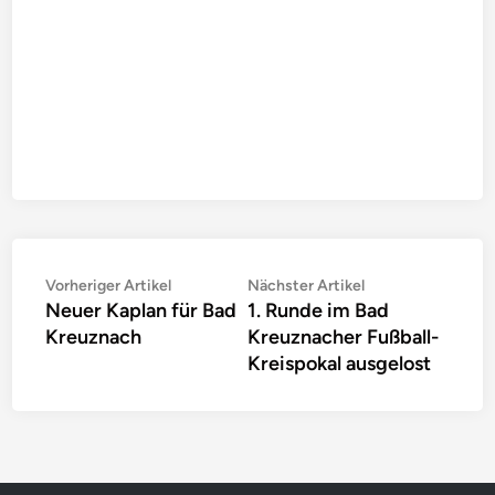
Beitragsnavigation
Vorheriger
Nächster
Vorheriger Artikel
Nächster Artikel
Neuer Kaplan für Bad
1. Runde im Bad
Artikel:
Artikel:
Kreuznach
Kreuznacher Fußball-
Kreispokal ausgelost