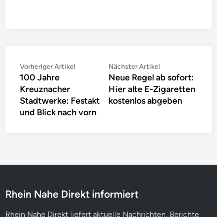
Beitragsnavigation
Vorheriger
Nächster
Vorheriger Artikel
Nächster Artikel
100 Jahre
Neue Regel ab sofort:
Artikel:
Artikel:
Kreuznacher
Hier alte E-Zigaretten
Stadtwerke: Festakt
kostenlos abgeben
und Blick nach vorn
Rhein Nahe Direkt informiert
Rhein Nahe Direkt liefert aktuelle Nachrichten, Berichte