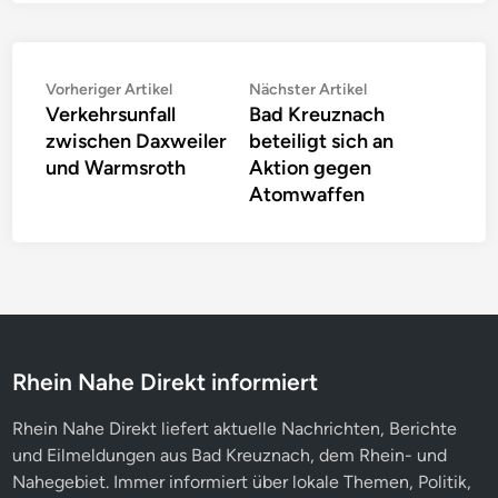
Beitragsnavigation
Vorheriger
Nächster
Vorheriger Artikel
Nächster Artikel
Verkehrsunfall
Bad Kreuznach
Artikel:
Artikel:
zwischen Daxweiler
beteiligt sich an
und Warmsroth
Aktion gegen
Atomwaffen
Rhein Nahe Direkt informiert
Rhein Nahe Direkt liefert aktuelle Nachrichten, Berichte
und Eilmeldungen aus Bad Kreuznach, dem Rhein- und
Nahegebiet. Immer informiert über lokale Themen, Politik,