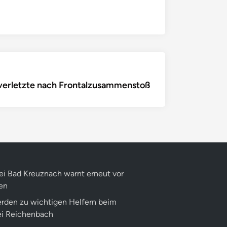
Nächster
erletzte nach Frontalzusammenstoß
rtikel:
zei Bad Kreuznach warnt erneut vor
en
rden zu wichtigen Helfern beim
ei Reichenbach