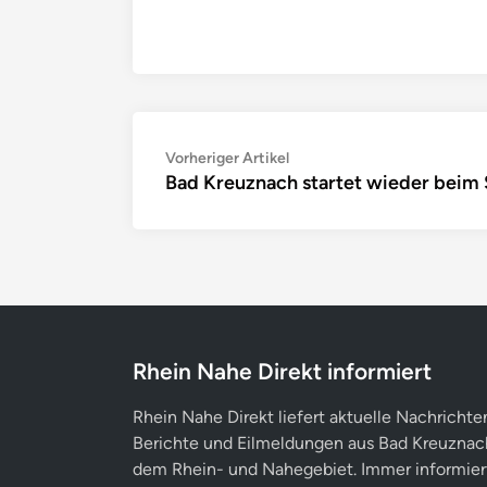
Beitragsnavigation
Vorheriger
Vorheriger Artikel
Bad Kreuznach startet wieder beim 
Artikel:
Rhein Nahe Direkt informiert
Rhein Nahe Direkt liefert aktuelle Nachrichte
Berichte und Eilmeldungen aus Bad Kreuznac
dem Rhein- und Nahegebiet. Immer informier