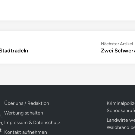
Nächster Artikel
Stadtradeln
Zwei Schwerv
A
Über uns / Redaktion
Kriminalpoli
Schockanruf
Werbung schalten
n,
Landwirte we
Impressum & Datenschutz
h,
Waldbrand b
t
Kontakt aufnehmen