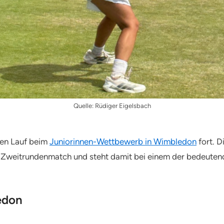
Quelle: Rüdiger Eigelsbach
chen Lauf beim
Juniorinnen-Wettbewerb in Wimbledon
fort. D
weitrundenmatch und steht damit bei einem der bedeutends
edon