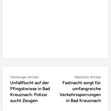
Beitragsnavigation
Vorheriger
Nächs
Vorheriger Artikel
Nächster Artikel
Unfallflucht auf der
Fastnacht sorgt für
Artikel:
Artike
Pfingstwiese in Bad
umfangreiche
Kreuznach: Polizei
Verkehrssperrungen
sucht Zeugen
in Bad Kreuznach