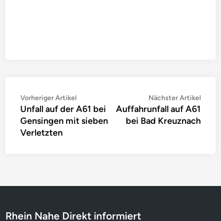
Beitragsnavigation
Vorheriger
Nächs
Vorheriger Artikel
Nächster Artikel
Unfall auf der A61 bei
Auffahrunfall auf A61
Artikel:
Artike
Gensingen mit sieben
bei Bad Kreuznach
Verletzten
Rhein Nahe Direkt informiert