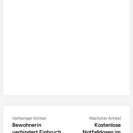
Beitragsnavigation
Vorheriger
Nächs
Vorheriger Artikel
Nächster Artikel
Bewohnerin
Kostenlose
Artikel:
Artike
verhindert Einbruch
Notfalldosen im