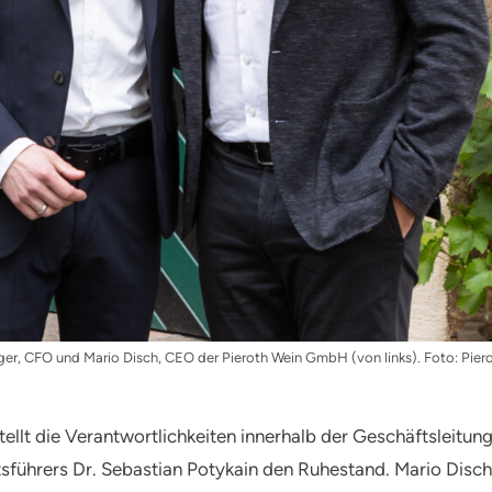
ger, CFO und Mario Disch, CEO der Pieroth Wein GmbH (von links). Foto: Pi
llt die Verantwortlichkeiten innerhalb der Geschäftsleitung
führers Dr. Sebastian Potykain den Ruhestand. Mario Disch