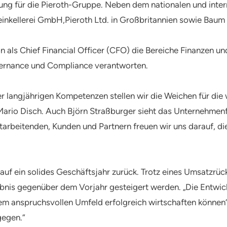
g für die Pieroth-Gruppe. Neben dem nationalen und internat
einkellerei GmbH,Pieroth Ltd. in Großbritannien sowie Baum
on als Chief Financial Officer (CFO) die Bereiche Finanzen un
vernance und Compliance verantworten.
 langjährigen Kompetenzen stellen wir die Weichen für die 
Mario Disch. Auch Björn Straßburger sieht das Unternehme
tarbeitenden, Kunden und Partnern freuen wir uns darauf, di
 auf ein solides Geschäftsjahr zurück. Trotz eines Umsatzrü
ebnis gegenüber dem Vorjahr gesteigert werden. „Die Entwick
m anspruchsvollen Umfeld erfolgreich wirtschaften können“,
gegen.“