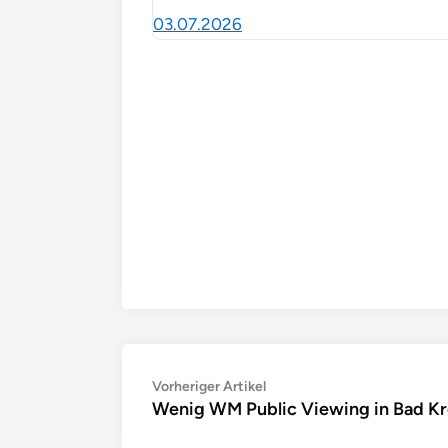
03.07.2026
Beitragsnavigation
Vorheriger
Vorheriger Artikel
Wenig WM Public Viewing in Bad K
Artikel: