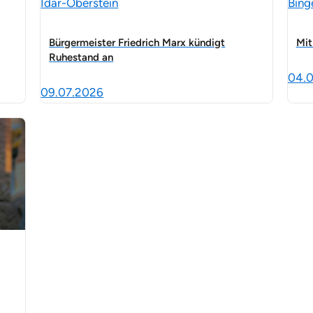
Idar-Oberstein
Bing
Bürgermeister Friedrich Marx kündigt
Mit
Ruhestand an
04.
09.07.2026