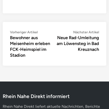
Beitragsnavigation
Vorheriger
Nächs
Vorheriger Artikel
Nächster Artikel
Bewohner aus
Neue Rad-Umleitung
Artikel:
Artike
Meisenheim erleben
am Löwensteg in Bad
FCK-Heimspiel im
Kreuznach
Stadion
Rhein Nahe Direkt informiert
Rhein Nahe Direkt liefert aktuelle Nachrichten, Berichte