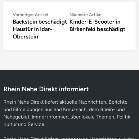
Beitragsnavigation
Vorheriger
Nächster
Vorheriger Artikel
Nächster Artikel
Backstein beschädigt
Kinder-E-Scooter in
Artikel:
Artikel:
Haustür in Idar-
Birkenfeld beschädigt
Oberstein
Rhein Nahe Direkt informiert
Rhein Nahe Direkt liefert aktuelle Nachrichten, Berichte
und Eilmeldungen aus Bad Kreuznach, dem Rhein- und
Nahegebiet. Immer informiert über lokale Themen, Politik,
Kultur und Service.