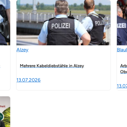
Alzey
Blaul
-
Mehrere Kabeldiebstähle in Alzey
Arb
Obe
13.07.2026
13.0