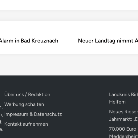
larm in Bad Kreuznach
Neuer Landtag nimmt Ar
Über uns / Redaktion
Landkreis Bir
Helfern
Werbung schalten
n,
Neues Riesen
Impressum & Datenschutz
h,
Jahrmarkt: „
t
Kontakt aufnehmen
70.000 Euro 
e.
Meddershei