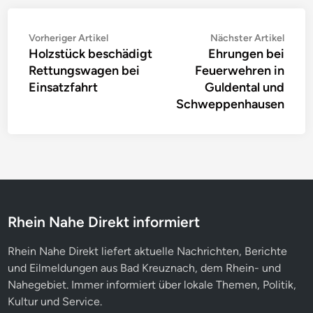
Beitragsnavigation
Vorheriger
Nächs
Vorheriger Artikel
Nächster Artikel
Holzstück beschädigt
Ehrungen bei
Artikel:
Artike
Rettungswagen bei
Feuerwehren in
Einsatzfahrt
Guldental und
Schweppenhausen
Rhein Nahe Direkt informiert
Rhein Nahe Direkt liefert aktuelle Nachrichten, Berichte
und Eilmeldungen aus Bad Kreuznach, dem Rhein- und
Nahegebiet. Immer informiert über lokale Themen, Politik,
Kultur und Service.