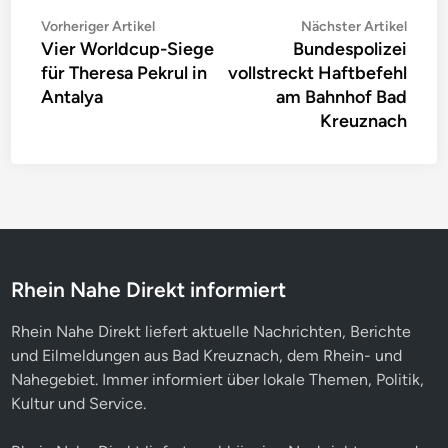
Beitragsnavigation
Vorheriger
Nächs
Vorheriger Artikel
Nächster Artikel
Vier Worldcup-Siege
Bundespolizei
Artikel:
Artike
für Theresa Pekrul in
vollstreckt Haftbefehl
Antalya
am Bahnhof Bad
Kreuznach
Rhein Nahe Direkt informiert
Rhein Nahe Direkt liefert aktuelle Nachrichten, Berichte
und Eilmeldungen aus Bad Kreuznach, dem Rhein- und
Nahegebiet. Immer informiert über lokale Themen, Politik,
Kultur und Service.