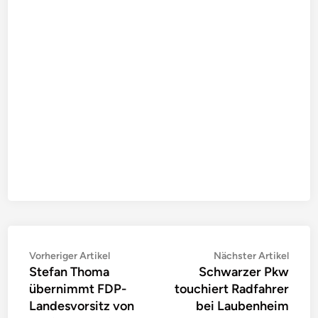
Beitragsnavigation
Vorheriger
Nächs
Vorheriger Artikel
Nächster Artikel
Stefan Thoma
Schwarzer Pkw
Artikel:
Artike
übernimmt FDP-
touchiert Radfahrer
Landesvorsitz von
bei Laubenheim