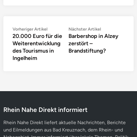
Beitragsnavigation
Vorheriger
Nächster
Vorheriger Artikel
Nächster Artikel
20.000 Euro für die
Barbershop in Alzey
Artikel:
Artikel:
Weiterentwicklung
zerstört –
des Tourismus in
Brandstiftung?
Ingelheim
Rhein Nahe Direkt informiert
Rhein Nahe Direkt liefert aktuelle Nachrichten, Berichte
und Eilmeldungen aus Bad Kreuznach, dem Rhein- und