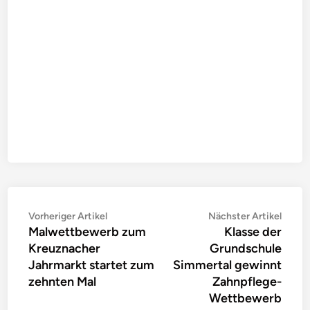
Beitragsnavigation
Vorheriger
Nächs
Vorheriger Artikel
Nächster Artikel
Malwettbewerb zum
Klasse der
Artikel:
Artike
Kreuznacher
Grundschule
Jahrmarkt startet zum
Simmertal gewinnt
zehnten Mal
Zahnpflege-
Wettbewerb