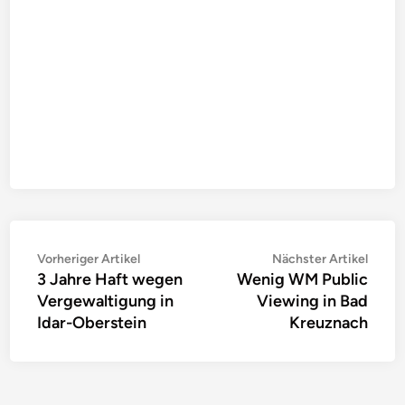
Beitragsnavigation
Vorheriger
Nächs
Vorheriger Artikel
Nächster Artikel
3 Jahre Haft wegen
Wenig WM Public
Artikel:
Artike
Vergewaltigung in
Viewing in Bad
Idar-Oberstein
Kreuznach