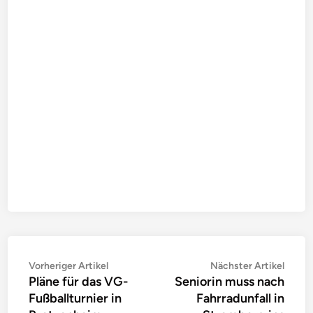
Beitragsnavigation
Vorheriger
Nächs
Vorheriger Artikel
Nächster Artikel
Pläne für das VG-
Seniorin muss nach
Artikel:
Artike
Fußballturnier in
Fahrradunfall in