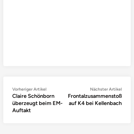
Beitragsnavigation
Vorheriger
Nächs
Vorheriger Artikel
Nächster Artikel
Claire Schönborn
Frontalzusammenstoß
Artikel:
Artike
überzeugt beim EM-
auf K4 bei Kellenbach
Auftakt