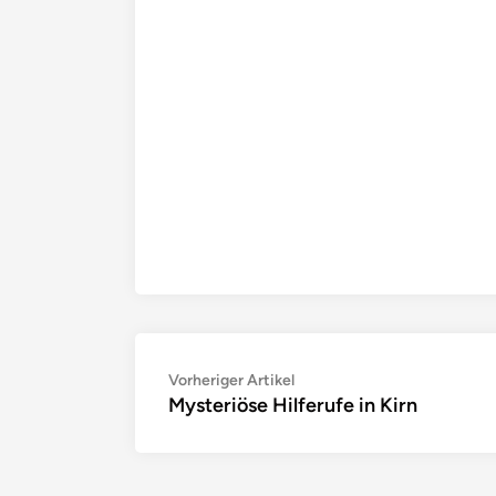
Beitragsnavigation
Vorheriger
Vorheriger Artikel
Mysteriöse Hilferufe in Kirn
Artikel: