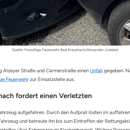
Quelle: Freiwillige Feuerwehr Bad Kreuznach/Alexander Jodeleit
g Alzeyer Straße und Carmerstraße einen
Unfall
gegeben. Na
lige Feuerwehr
zur Einsatzstelle aus.
nach fordert einen Verletzten
ahrzeug aufgefahren. Durch den Aufprall lösten im auffahren
hrzeug und betreute ihn bis zum Eintreffen der Rettungskrä
stoßes über Schmerzen im Nackenbereich. Weitere Personen 