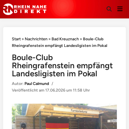
Hau
Suche
öffnen
Start
»
Nachrichten
»
Bad Kreuznach
»
Boule-Club
Rheingrafenstein empfängt Landesligisten im Pokal
Boule-Club
Rheingrafenstein empfängt
Landesligisten im Pokal
Autor:
Paul Calmund
/
Veröffentlicht am
17.06.2026 um 11:58 Uhr