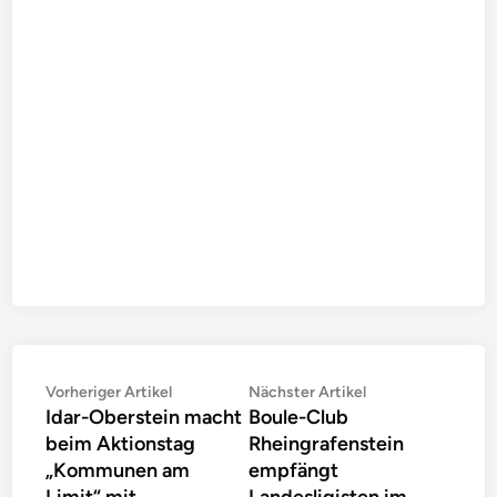
Beitragsnavigation
Vorheriger
Nächster
Vorheriger Artikel
Nächster Artikel
Idar-Oberstein macht
Boule-Club
Artikel:
Artikel:
beim Aktionstag
Rheingrafenstein
„Kommunen am
empfängt
Limit“ mit
Landesligisten im