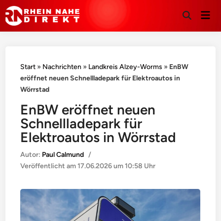
Hau
Suche
öffnen
Start
»
Nachrichten
»
Landkreis Alzey-Worms
»
EnBW
eröffnet neuen Schnellladepark für Elektroautos in
Wörrstad
EnBW eröffnet neuen
Schnellladepark für
Elektroautos in Wörrstad
Autor:
Paul Calmund
/
Veröffentlicht am
17.06.2026 um 10:58 Uhr