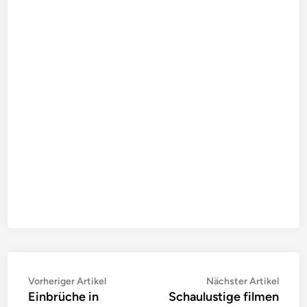
Beitragsnavigation
Vorheriger
Nächs
Vorheriger Artikel
Nächster Artikel
Einbrüche in
Schaulustige filmen
Artikel:
Artike