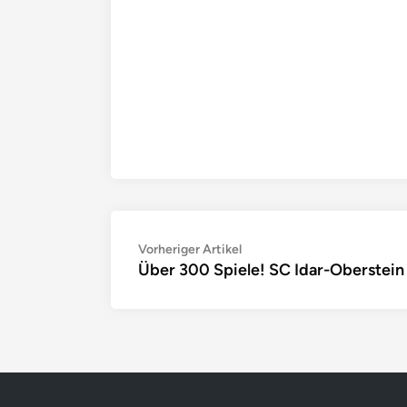
Beitragsnavigation
Vorheriger
Vorheriger Artikel
Über 300 Spiele! SC Idar-Oberstein
Artikel: