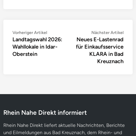
Beitragsnavigation
Vorheriger
Nächs
Vorheriger Artikel
Nächster Artikel
Landtagswahl 2026:
Neues E-Lastenrad
Artikel:
Artike
Wahllokale in Idar-
für Einkaufsservice
Oberstein
KLARA in Bad
Kreuznach
Rhein Nahe Direkt informiert
Rhein Nahe Direkt liefert aktuelle Nachrichten, Berichte
und Eilmeldungen aus Bad Kreuznach, dem Rhein- und