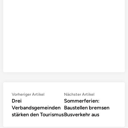
Beitragsnavigation
Vorheriger
Nächster
Vorheriger Artikel
Nächster Artikel
Drei
Sommerferien:
Artikel:
Artikel:
Verbandsgemeinden
Baustellen bremsen
stärken den Tourismus
Busverkehr aus