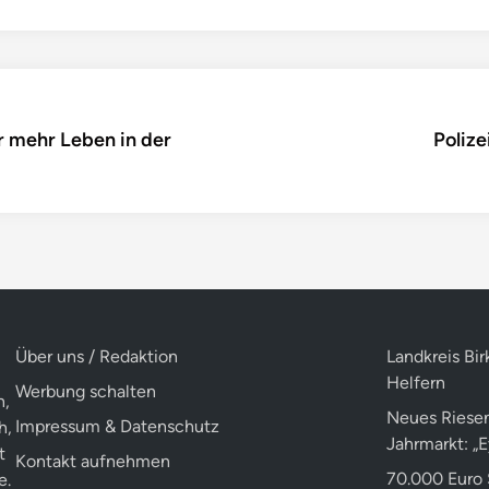
r mehr Leben in der
Polize
Über uns / Redaktion
Landkreis Bir
Helfern
Werbung schalten
n,
Neues Riesen
Impressum & Datenschutz
h,
Jahrmarkt: „
t
Kontakt aufnehmen
70.000 Euro 
e.