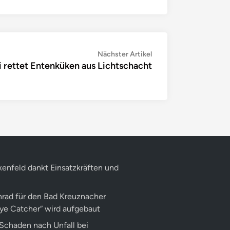
Nächster
Nächster Artikel
i rettet Entenküken aus Lichtschacht
Artikel:
kenfeld dankt Einsatzkräften und
rad für den Bad Kreuznacher
Eye Catcher“ wird aufgebaut
Schaden nach Unfall bei