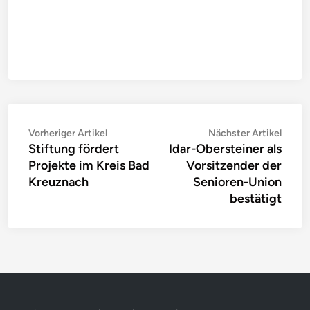
Beitragsnavigation
Vorheriger
Nächs
Vorheriger Artikel
Nächster Artikel
Stiftung fördert
Idar-Obersteiner als
Artikel:
Artike
Projekte im Kreis Bad
Vorsitzender der
Kreuznach
Senioren-Union
bestätigt