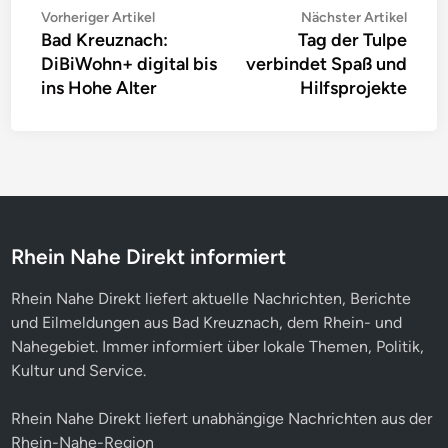
Beitragsnavigation
Vorheriger
Nächs
Vorheriger Artikel
Nächster Artikel
Bad Kreuznach:
Tag der Tulpe
Artikel:
Artike
DiBiWohn+ digital bis
verbindet Spaß und
ins Hohe Alter
Hilfsprojekte
Rhein Nahe Direkt informiert
Rhein Nahe Direkt liefert aktuelle Nachrichten, Berichte
und Eilmeldungen aus Bad Kreuznach, dem Rhein- und
Nahegebiet. Immer informiert über lokale Themen, Politik,
Kultur und Service.
Rhein Nahe Direkt liefert unabhängige Nachrichten aus der
Rhein-Nahe-Region