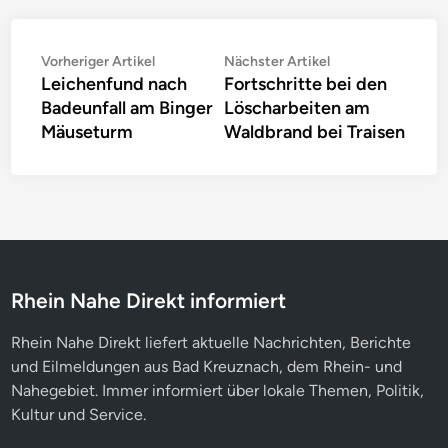
Beitragsnavigation
Vorheriger
Nächster
Vorheriger Artikel
Nächster Artikel
Leichenfund nach
Fortschritte bei den
Artikel:
Artikel:
Badeunfall am Binger
Löscharbeiten am
Mäuseturm
Waldbrand bei Traisen
Rhein Nahe Direkt informiert
Rhein Nahe Direkt liefert aktuelle Nachrichten, Berichte
und Eilmeldungen aus Bad Kreuznach, dem Rhein- und
Nahegebiet. Immer informiert über lokale Themen, Politik,
Kultur und Service.