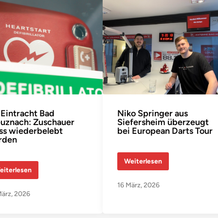
Eintracht Bad
Niko Springer aus
uznach: Zuschauer
Siefersheim überzeugt
s wiederbelebt
bei European Darts Tour
rden
N
Weiterlesen
i
eiterlesen
k
o
16 März, 2026
S
ärz, 2026
p
r
i
n