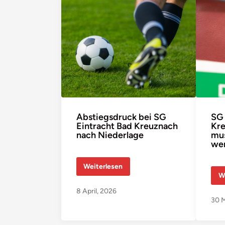
Abstiegsdruck bei SG
SG 
Eintracht Bad Kreuznach
Kre
nach Niederlage
mus
we
A
Weiterlesen
b
S
W
s
G
t
E
8 April, 2026
i
i
30 M
e
n
g
t
s
r
d
a