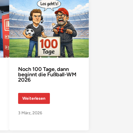
Noch 100 Tage, dann
beginnt die Fußball-WM
2026
N
Weiterlesen
o
c
h
3 März, 2026
1
0
0
T
a