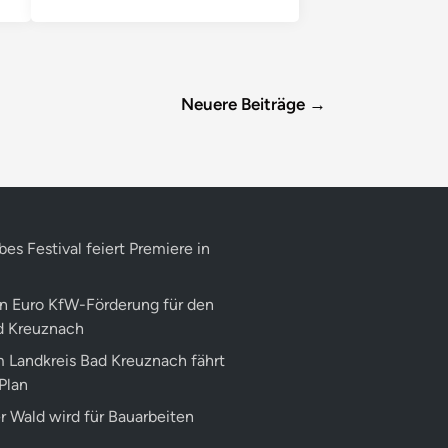
s
e
t
z
t
Z
e
Neuere Beiträge →
i
c
h
e
n
f
ü
r
E
r
bes Festival feiert Premiere in
i
n
n
e
en Euro KfW-Förderung für den
r
u
d Kreuznach
n
g
m Landkreis Bad Kreuznach fährt
u
n
Plan
d
V
r Wald wird für Bauarbeiten
i
e
l