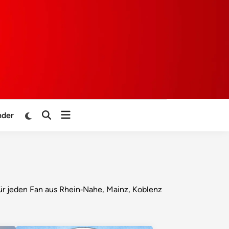
Menü
Zu
nder
Suche
dunklem
öffnen
öffnen
Modus
wechseln
ür jeden Fan aus Rhein‑Nahe, Mainz, Koblenz