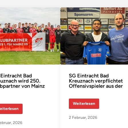
g
e
r
a
u
s
S
i
e
f
e
r
s
h
e
i
m
ü
b
Eintracht Bad
SG Eintracht Bad
e
uznach wird 250.
Kreuznach verpflichtet
r
bpartner von Mainz
Offensivspieler aus der
z
e
u
g
t
S
Weiterlesen
b
G
eiterlesen
e
E
i
i
2 Februar, 2026
E
n
u
ebruar, 2026
t
r
r