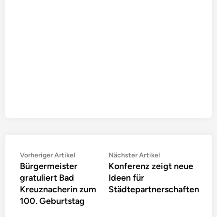
Beitragsnavigation
Vorheriger
Nächster
Vorheriger Artikel
Nächster Artikel
Bürgermeister
Konferenz zeigt neue
Artikel:
Artikel:
gratuliert Bad
Ideen für
Kreuznacherin zum
Städtepartnerschaften
100. Geburtstag