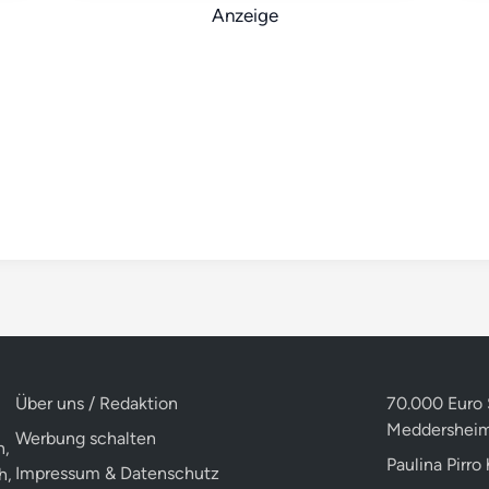
Anzeige
Über uns / Redaktion
70.000 Euro 
Meddershei
Werbung schalten
n,
Paulina Pirro
Impressum & Datenschutz
h,