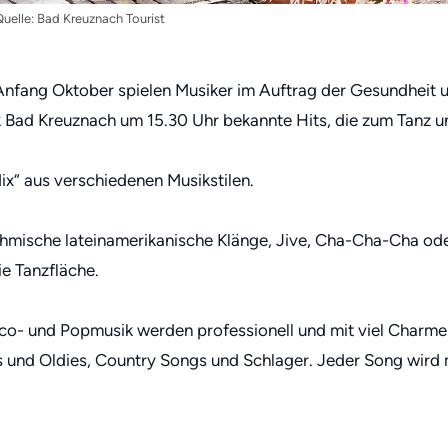
uelle: Bad Kreuznach Tourist
 Anfang Oktober spielen Musiker im Auftrag der Gesundhei
k Bad Kreuznach um 15.30 Uhr bekannte Hits, die zum Tanz u
x“ aus verschiedenen Musikstilen.
thmische lateinamerikanische Klänge, Jive, Cha-Cha-Cha od
ie Tanzfläche.
sco- und Popmusik werden professionell und mit viel Charme 
its und Oldies, Country Songs und Schlager. Jeder Song wird