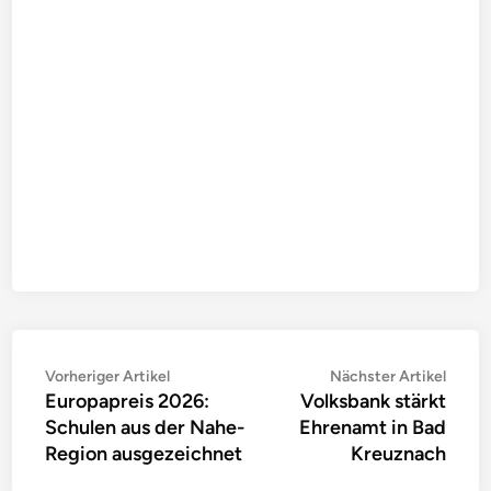
Beitragsnavigation
Vorheriger
Nächs
Vorheriger Artikel
Nächster Artikel
Europapreis 2026:
Volksbank stärkt
Artikel:
Artike
Schulen aus der Nahe-
Ehrenamt in Bad
Region ausgezeichnet
Kreuznach