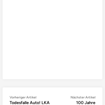
Beitragsnavigation
Vorheriger
Nächs
Vorheriger Artikel
Nächster Artikel
Todesfalle Auto! LKA
100 Jahre
Artikel:
Artike