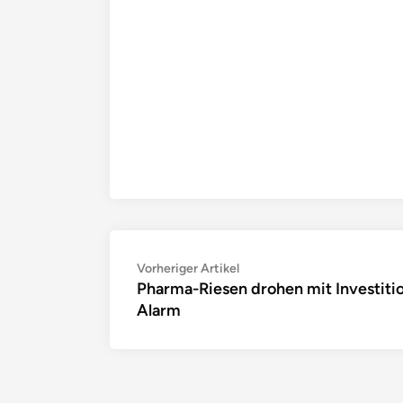
Beitragsnavigation
Vorheriger
Vorheriger Artikel
Pharma-Riesen drohen mit Investiti
Artikel:
Alarm