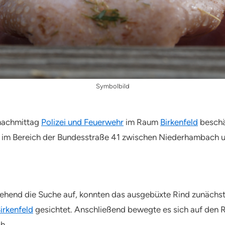
Symbolbild
gnachmittag
Polizei und Feuerwehr
im Raum
Birkenfeld
beschäf
ich im Bereich der Bundesstraße 41 zwischen Niederhambach 
end die Suche auf, konnten das ausgebüxte Rind zunächst j
irkenfeld
gesichtet. Anschließend bewegte es sich auf den
h.