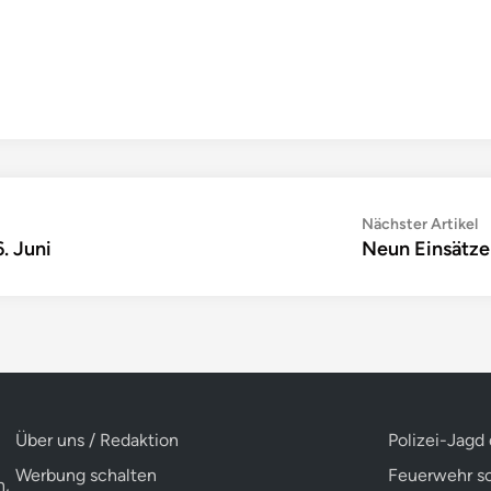
N
Nächster Artikel
. Juni
Neun Einsätze
Ar
Über uns / Redaktion
Polizei-Jagd
Werbung schalten
Feuerwehr sc
n,