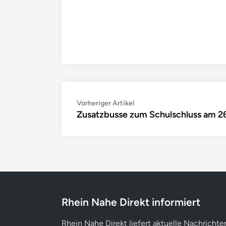
Beitragsnavigation
Vorheriger
Vorheriger Artikel
Zusatzbusse zum Schulschluss am 26
Artikel:
Rhein Nahe Direkt informiert
Rhein Nahe Direkt liefert aktuelle Nachrichte