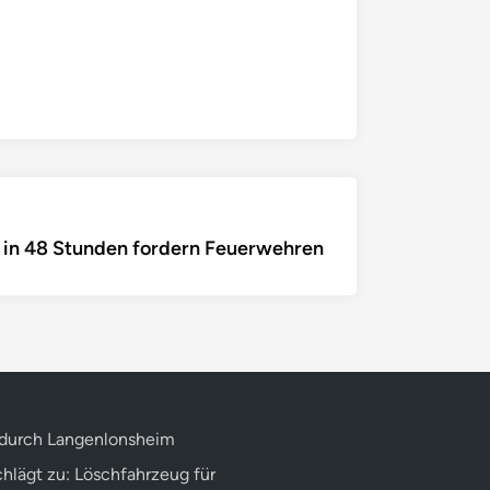
ächster
 in 48 Stunden fordern Feuerwehren
tikel:
 durch Langenlonsheim
hlägt zu: Löschfahrzeug für